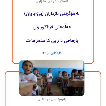
کەمکردنەوەی هەژاری
لەخۆگرنتی نازداران (بێ-باوان)
هەڵمەتی فریاگوزاریی
یارمەتی دارایی کەمدەرامەت
کارەکانی تر
پەرەپێدانی تواناکان