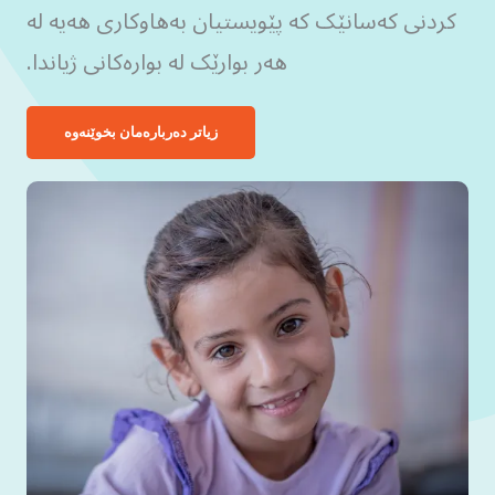
کردنی کەسانێک کە پێویستیان بەهاوکاری هەیە لە
هەر بوارێک لە بوارەکانی ژیاندا.
زیاتر دەربارەمان بخوێنەوە