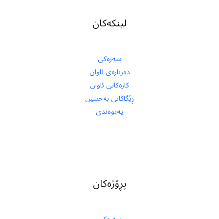
لینکەکان
سەرەکی
دەربارەی ئاوان
کارەکانی ئاوان
ڕێگاکانی بەخشین
پەیوەندی
پڕۆژەکان