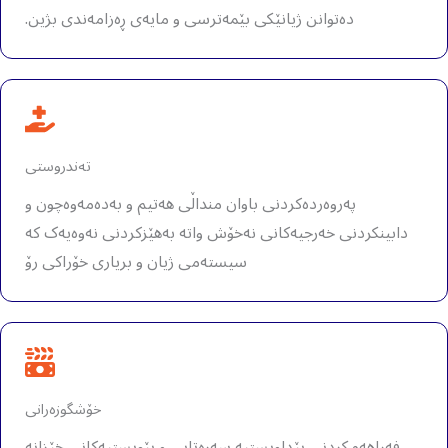
دەتوانن ژیانێکی بێمەترسی و مایەی ڕەزامەندی بژین.
تەندروستی
پەروەردەکردنی باوان منداڵی هەتیم و بەدەمەوەچون و
دابینکردنی خەرجیەکانی نەخۆش واتە بەهێزکردنی نەوەیەک کە
سیستەمی ژیان و بریاری خۆراکی رۆ
خۆشگوزەرانی
فەراهەمکردنی پێداویستیە سەرەتایی و پێویستیەکانی خێزانە