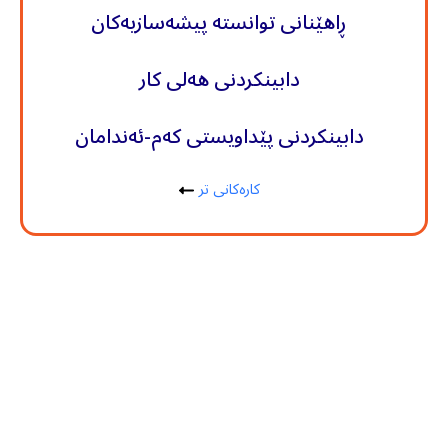
ڕاهێنانی توانستە پیشەسازیەکان
دابینکردنی هەلی کار
دابینکردنی پێداویستی کەم-ئەندامان
کارەکانی تر