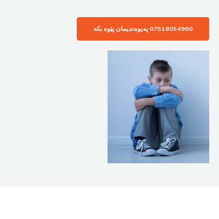
07518054960 پەیوەندیمان پێوە بکە