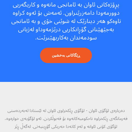
پڕۆژەکانی ئاوان بە ئامانجی مانەوە و کاریگەریی
دوورمەودا دامەزرێنراون. ئەمەش بۆ ئەوە کراوە
تاوەکو هەر دینارێک لە شوێنی خۆی و بە ئامانجی
بەجێهێنانی گۆڕانکاریی درێژمەوداو لەژیانی
سودمەندان بەکاربهێنرێت.
ڕێگاکانی بەخشین
دەربارەی لۆگۆی ئاوان - لۆگۆی ڕێکخراوی ئاوان لە ئێستادا لەبەردەستی
فەرمانگەی ڕێکخراوە ناحکومیەکانەوە بۆ قەبوڵکردن. ئەو لۆگۆیەی خوارەوە،
لۆگۆی کۆنی ئاوانە و لەم کاتەدا خەریکی گۆڕینیەتی. لەگەڵ ڕێز