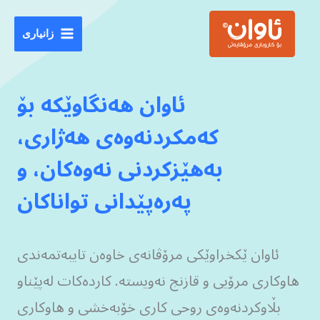
Ski
t
زانیاری
conten
ئاوان هەنگاوێکە بۆ
کەمکردنەوەی هەژاری،
بەهێزکردنی نەوەکان، و
پەرەپێدانی تواناکان
ئاوان ێکخراوێکی مرۆڤانەی خاوەن تایبەتمەندی
هاوکاری مرۆیی و قازنج نەویستە. کاردەکات لەپێناو
بڵاوکردنەوەی روحی کاری خۆبەخشی و هاوکاری