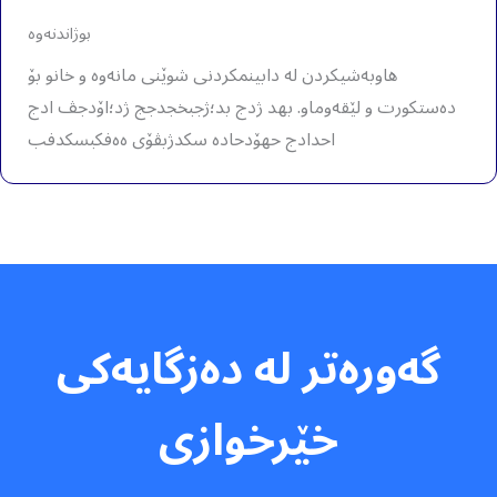
بوژاندنەوە
هاوبەشیکردن لە دابینمکردنی شوێنی مانەوە و خانو بۆ
دەستکورت و لێقەوماو. بهد ژدج بد؛ژجبخجدجج ژد؛اۆدجڤ ادج
احدادج حهۆدحاده سکدژبڤۆی ەەفکبسکدفب
گەورەتر لە دەزگایەکی
خێرخوازی