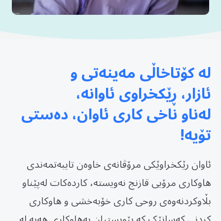
لە کۆتاخاڵی مەینەتی و
ئازار، ڕێکخراوی ئاوانە،
لەناو ناخی کاری ئاوان، دەستی
تۆیە!
ئاوان رێکخراوێکی مرۆڤانەی خاوەن تایبەتمەندی
هاوکاری مرۆیی قازنج نەویستە، کاردەکات لەپێناو
بڵاوکردنەوەی روحی کاری خۆبەخشی و هاوکاری
کردنی کەسانێک کە پێویستیان بەهاوکاری هەیە لە