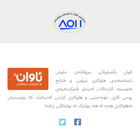
ئاوان ێکخراوێکی مرۆڤانەی خاوەن
تایبەتمەندی هاوکاری مرۆیی و قازانج
نەویستە. کاردەکات لەپێناو بڵاوکردنەوەی
روحی کاری خۆبەخشی و هاوکاری کردنی کەسانێک کە پێویستیان
بەهاوکاری هەیە لە هەر بوارێک لە بوارەکانی ژیاندا.