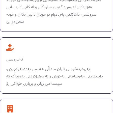
هەژارەکان لە وەرزە گەرم و ساردکان و لە کاتی کارەساتی
سروشتی. داهاتێکی بەردەوام بۆ خۆیان دابین بکەن و خود-
سەرومڕ بن
تەندروستی
پەروەردەکردنی باوان منداڵی هەتیم و بەدەمەوەچون و
دابینکردنی خەرجیەکانی نەخۆش واتە بەهێزکردنی نەوەیەک کە
سیستەمی ژیان و بریاری خۆراکی رۆ