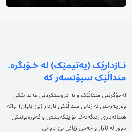
نـازدارێک
(یەتیمێک) لە خـۆبگرە.
منداڵێک سپۆنسەر کە
لەخۆگرنتی منداڵێک واتە دروستکردنی مەیدانێکی
وەرچەرخێن لە ژیانی منداڵێکی نازدار (بێ-باوان). واتە
هێنانەباری ژینگەیەک بۆ پێگەیشتن و گەورەبونێکی
دوور لە ئازار و خەمی ژیانی بێ-باوانی.