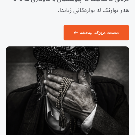
هەر بوارێک لە بوارەکانی ژیاندا.
دەستت درێژکە، ببەخشە