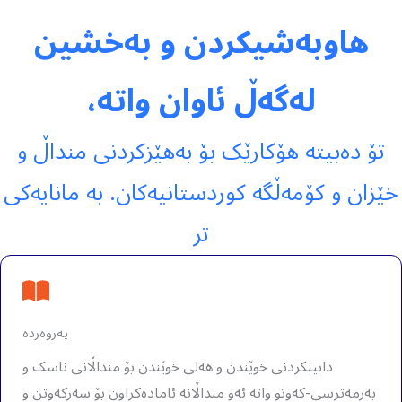
هاوبەشیکردن و بەخشین
لەگەڵ ئاوان واتە،
تۆ دەبیتە هۆکارێک بۆ بەهێزکردنی منداڵ و
خێزان و کۆمەڵگە کوردستانیەکان. بە مانایەکی
تر
پەروەردە
دابینکردنی خوێندن و هەلی خوێندن بۆ منداڵانی ناسک و
بەرمەترسی-کەوتو واتە ئەو منداڵانە ئامادەکراون بۆ سەرکەوتن و