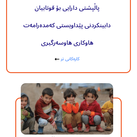
پاڵپشتی دارایی بۆ قوتابیان
دابینکردنی پێداویستی کەمدەرامەت
هاوکاری هاوسەرگیری
کارەکانی تر