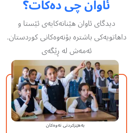
ئاوان چی دەکات؟
دیدگای ئاوان هێنانەکایەی ئێستا و
داهاتویەکی باشترە بۆنەوەکانی کوردستان.
ئەمەش لە ڕێگەی
بەهێزکردنی نەوەکان